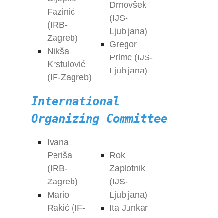
Drnovšek
Fazinić
(IJS-
(IRB-
Ljubljana)
Zagreb)
Gregor
Nikša
Primc (IJS-
Krstulović
Ljubljana)
(IF-Zagreb)
International
Organizing Committee
Ivana
Periša
Rok
(IRB-
Zaplotnik
Zagreb)
(IJS-
Mario
Ljubljana)
Rakić (IF-
Ita Junkar