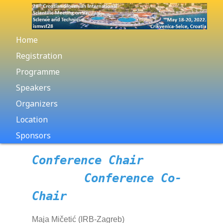
Home
Registration
Programme
Speakers
Organizers
Location
Sponsors
Conference Chair
Conference Co-
Chair
Maja Mičetić (IRB-Zagreb)