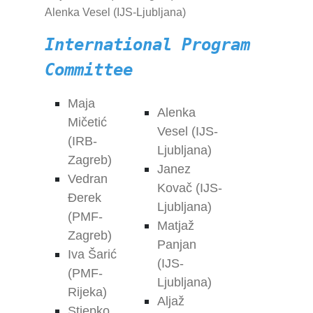
Alenka Vesel (IJS-Ljubljana)
International Program
Committee
Maja
Alenka
Mičetić
Vesel (IJS-
(IRB-
Ljubljana)
Zagreb)
Janez
Vedran
Kovač (IJS-
Đerek
Ljubljana)
(PMF-
Matjaž
Zagreb)
Panjan
Iva Šarić
(IJS-
(PMF-
Ljubljana)
Rijeka)
Aljaž
Stjepko