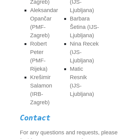
Zagreb)
(IJS-
Aleksandar
Ljubljana)
Opančar
Barbara
(PMF-
Šetina (IJS-
Zagreb)
Ljubljana)
Robert
Nina Recek
Peter
(IJS-
(PMF-
Ljubljana)
Rijeka)
Matic
Krešimir
Resnik
Salamon
(IJS-
(IRB-
Ljubljana)
Zagreb)
Contact
For any questions and requests, please